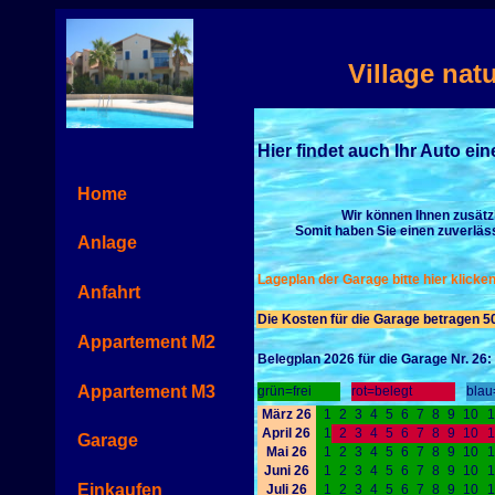
Village nat
Hier findet auch Ihr Auto ein
Home
Wir können Ihnen zusätz
Somit haben Sie einen zuverläs
Anlage
Lageplan der Garage bitte hier klicken
Anfahrt
Die Kosten für die Garage betragen 50
Appartement M2
Belegplan 2026 für die Garage Nr. 26:
Appartement M3
grün=frei
rot=belegt
blau=
März 26
1
2
3
4
5
6
7
8
9
10
1
April 26
1
2
3
4
5
6
7
8
9
10
1
Garage
Mai 26
1
2
3
4
5
6
7
8
9
10
1
Juni 26
1
2
3
4
5
6
7
8
9
10
1
Einkaufen
Juli 26
1
2
3
4
5
6
7
8
9
10
1