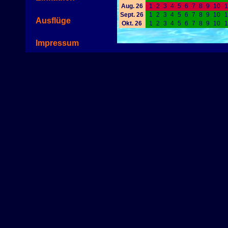
Aug. 26
1
2
3
4
5
6
7
8
9
10
1
Sept. 26
1
2
3
4
5
6
7
8
9
10
1
Ausflüge
Okt. 26
1
2
3
4
5
6
7
8
9
10
1
Impressum