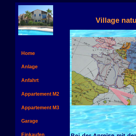
Village nat
Home
Anlage
Anfahrt
Appartement M2
Appartement M3
Garage
Einkaufen
Bei der Anreise mit d