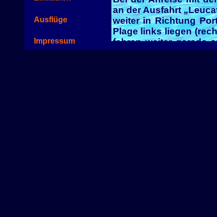
an der Ausfahrt „Leuca
Ausflüge
weiter in Richtung Por
Plage links liegen (rec
fahren weiter gerade 
Impressum
Brücke biegen Sie re
Village Naturise - Oas
Zufahrt. Das automatis
Code, der 14-tägig (im 
Bei der Anreise mit de
La Franqui. Von dort 
"Oasis" gelangen.
Bei der Anreise mit de